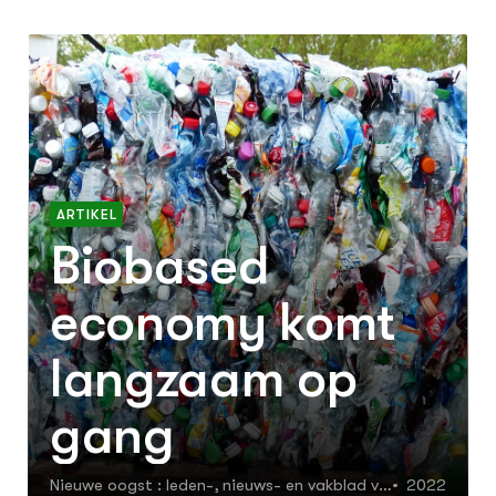
ARTIKEL
Biobased
economy komt
langzaam op
gang
Nieuwe oogst : leden-, nieuws- en vakblad va
2022