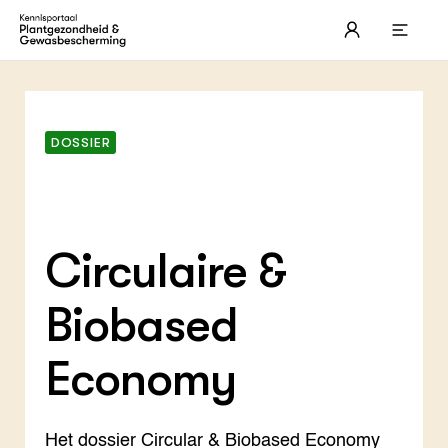
Meer informatie
DOSSIER
Circulaire &
Biobased
Economy
THEMA'S
Het dossier Circular & Biobased Economy