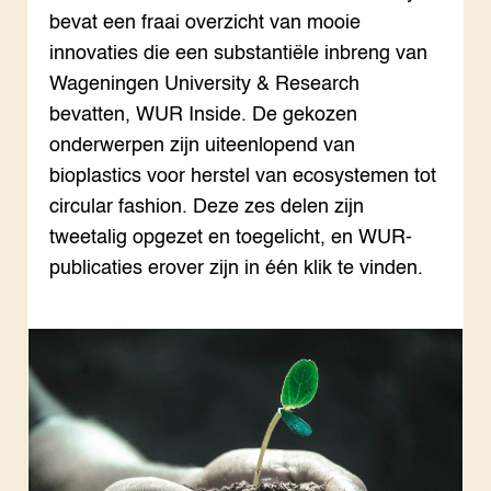
Page overview 1
bevat een fraai overzicht van mooie
innovaties die een substantiële inbreng van
Wageningen University & Research
bevatten, WUR Inside. De gekozen
ACTUEEL
Nieuws
onderwerpen zijn uiteenlopend van
Dossiers
bioplastics voor herstel van ecosystemen tot
Agenda
circular fashion. Deze zes delen zijn
tweetalig opgezet en toegelicht, en WUR-
OVER
publicaties erover zijn in één klik te vinden.
Over dit portaal