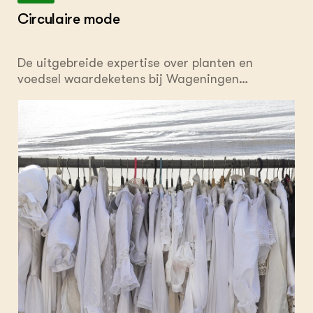
Circulaire mode
De uitgebreide expertise over planten en
voedsel waardeketens bij Wageningen
University and Research en haar vele partners,
wordt ingezet om de textiel sector duurzamer
te maken. 80 miljard kledingstukken worden
jaarlijks verkocht, wereldwijd. Dat is fast
fashion. De textiel industrie is de tweede
vervuiler van de wereld. Bij de opening van het
Academisch jaar 2018, toonde voorzitter Louise
O. Fresco circulaire textiel innovaties, zoals;
een horloge bandje van schimmels; een jurk van
een restpartij zijde, ontworpen om minimaal
textielafval te geven bij productie; restanten
inkt, doorgaans een afvalproduct; en een zijden
sjaal, gekleurd door bacteria.Zie de making of
door partners in het Circular Fashion Lab. Het