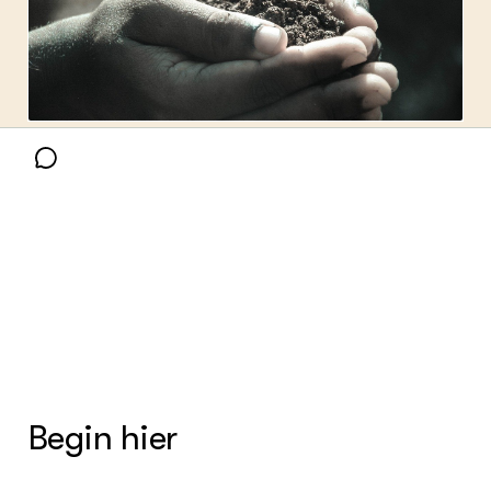
Bron foto:
Pexels
(Pixabay License)
Begin hier