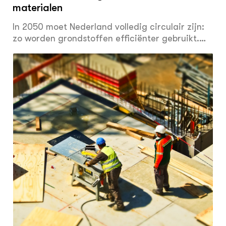
materialen
In 2050 moet Nederland volledig circulair zijn:
zo worden grondstoffen efficiënter gebruikt.
Een belangrijke stap in dit proces is ons gebruik
van primaire grondstoffen halveren in 2030. De
Nederlandse bouwsector is grootgebruiker van
primaire grondstoffen en kan aan deze
halvering bijdragen door ‘biobased’ te bouwen.
Biobased materialen zoals hout worden in de
bouw al steeds meer toegepast, maar zijn nog
niet de norm. Wij hopen dat dit snel verandert
en dragen daar graag aan bij. Zowel in debat
over biobased materialen als met concrete
financieringsoplossingen. Er zijn al volop
mogelijkheden, nu is het gewoon een kwestie
van vaker toepassen. Lees er meer over in deze
update.