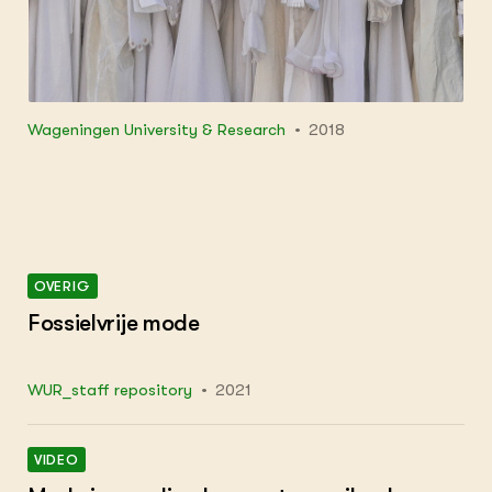
doel ervan is om de circulaire fashion industrie
te bevorderen.
Wageningen University & Research
2018
OVERIG
Fossielvrije mode
WUR_staff repository
2021
VIDEO