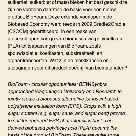
suikerriet, suikerbiet of maïs) bleken het best geschikt te
zijn en vormden daarmee de basis voor een nieuw
product: BioFoam. Deze erkende voorloper in de
Biobased Economy werd reeds in 2009 Cradle2Cradle
(C2CCM) gecertificeerd. In een reeks van
processtappen kom je van biomassa via polymelkzuur
(PLA) tot toepassingen van BioFoam, zoals
spouwisolatie, koelkasten, substraatteelt, en
orgaantransporten. Wat zijn de marktkansen en
uitdagingen voor dit productiebedrijf van biomaterialen?
BioFoam - circular opportunities: BEWiSynbra
approached Wageningen University and Research to
jointly create a biobased alternative for fossil-based
polystyrene insulation foam (EPS). Crops with a high
sugar content (e.g. sugar cane, and sugar beet) proved
to suit the required EPS-characteristics best. The
derived biobased polylactic acid (PLA) became the
basis of the product BioFoam. There are quite some