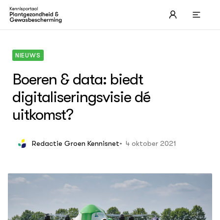
NIEUWS
Boeren & data: biedt
digitaliseringsvisie dé
THEMA'S
Page overview 1
uitkomst?
4 oktober 2021
Redactie Groen Kennisnet
ACTUEEL
Nieuws
Dossiers
Agenda
OVER