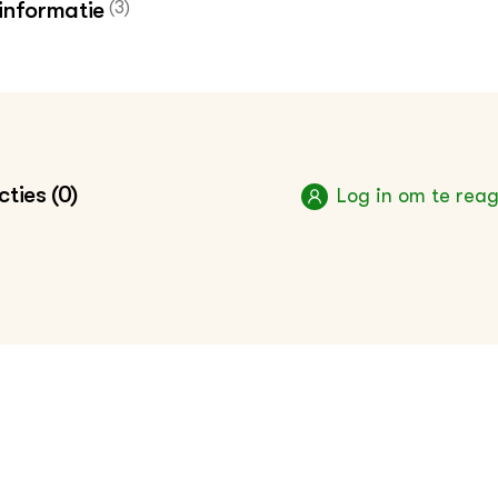
informatie
(3)
er over biochar vind je in de kennisbank
ik hier voor de vakinformatiepagina voor de hovenier 
oenvoorziener
ties (0)
Log in om te rea
es hier alle berichten van KennisOnline