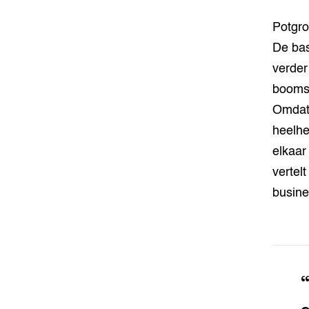
Potgro
De bas
verder
boomsc
Omdat 
heelhe
elkaar
vertel
busine