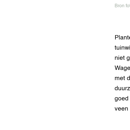
Bron fo
Plant
tuinw
niet 
Wage
met d
duurz
goed 
veen 