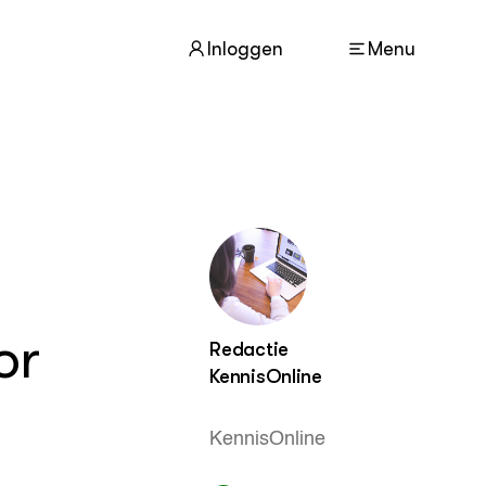
Inloggen
Menu
ACTUEEL
Nieuws
Dossiers
Agenda
or
Redactie
OVER
Over dit portaal
KennisOnline
KennisOnline