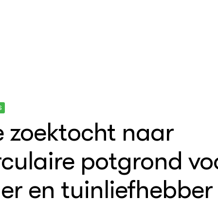
S
 zoektocht naar
rculaire potgrond vo
ler en tuinliefhebber