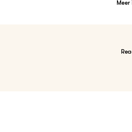
Meer 
Me
Kl
gr
Reac
Le