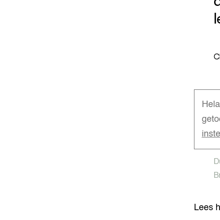
d
C
Hela
geto
inst
D
B
Lees h