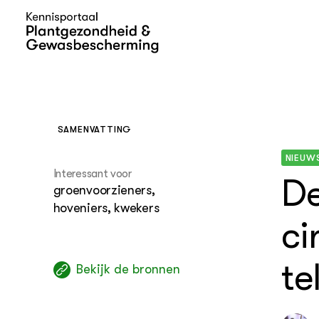
SAMENVATTING
THEMA'S
NIEUW
Page overview 1
Interessant voor
De
groenvoorzieners,
hoveniers, kwekers
ci
te
Bekijk de bronnen