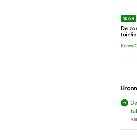
BRON
De zoe
tuinli
KennisO
Bron
De
tu
Ken
2