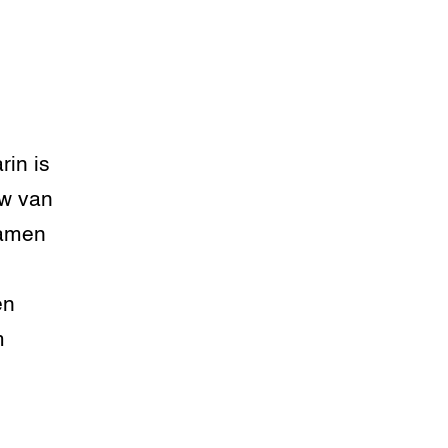
rin is
uw van
samen
en
m