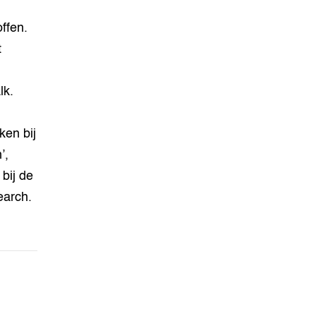
ffen.
t
lk.
ken bij
’,
bij de
earch.