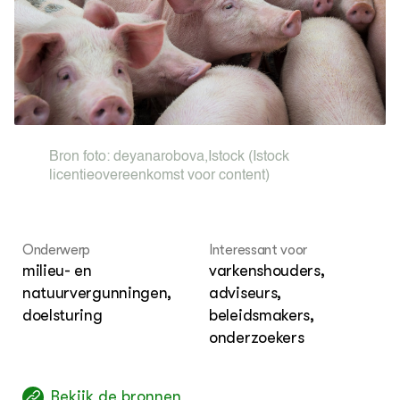
OVER
Over dit portaal
Bron foto:
deyanarobova
,
Istock
(Istock
licentieovereenkomst voor content)
Onderwerp
Interessant voor
milieu- en
varkenshouders,
natuurvergunningen,
adviseurs,
doelsturing
beleidsmakers,
onderzoekers
Bekijk de bronnen