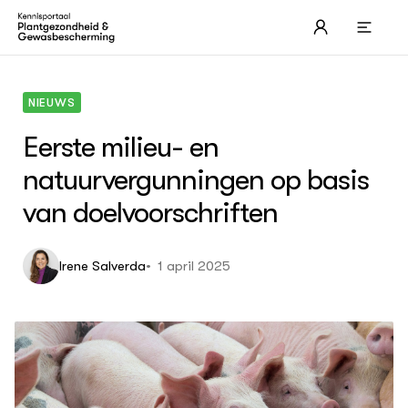
NIEUWS
Eerste milieu- en
natuurvergunningen op basis
van doelvoorschriften
THEMA'S
Page overview 1
1 april 2025
Irene Salverda
ACTUEEL
Nieuws
Dossiers
Agenda