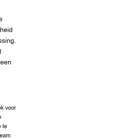
e
lheid
ssing.
t
teen
ok voor
e
 te
 team