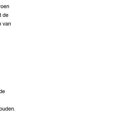
roen
t de
n van
nde
ouden.