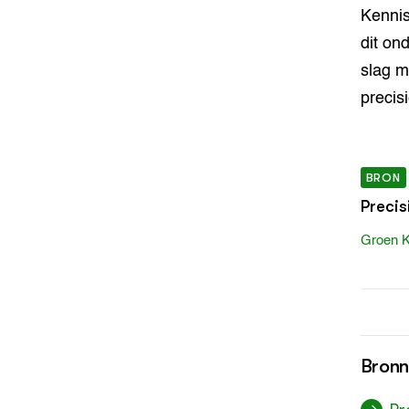
Kenni
dit on
slag m
precis
BRON
Precis
Groen K
Bron