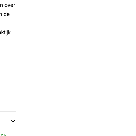
en over
n de
tijk.