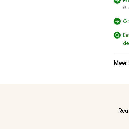
Pr
Gr
Gr
Ee
de
Meer 
St
Reac