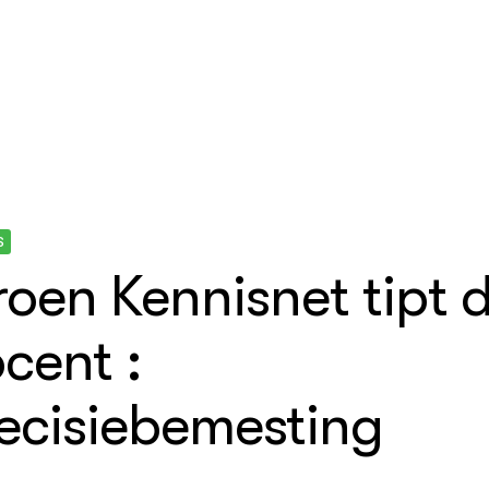
S
oen Kennisnet tipt 
cent :
ecisiebemesting