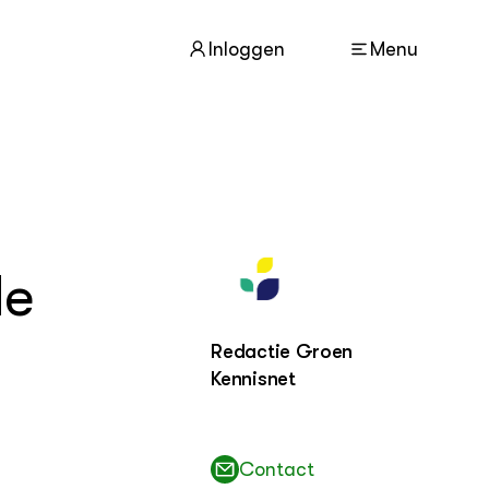
Inloggen
Menu
ACTUEEL
Nieuws
Dossiers
de
Agenda
Redactie Groen
OVER
Over dit portaal
Kennisnet
Contact