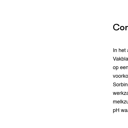
Con
In het a
Vakbla
op een
voorko
Sorbin
werkza
melkzu
pH waa