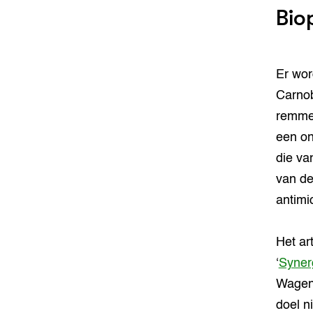
Bio
Er wor
Carnob
remmen
een on
die va
van de
antimic
Het ar
‘
Synerg
Wageni
doel n