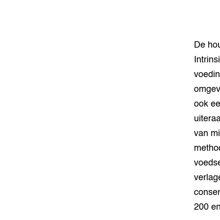
De hou
Intrin
voedin
omgevi
ook ee
uitera
van mi
method
voedse
verlag
conser
200 en