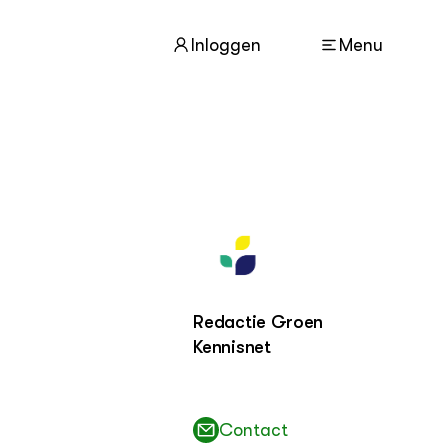
Inloggen
Menu
ACTUEEL
Nieuws
Dossiers
Agenda
Redactie Groen
OVER
Kennisnet
Over dit portaal
Contact