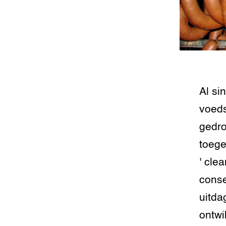
Al si
voeds
gedro
toeg
' cle
conse
uitda
ontwi