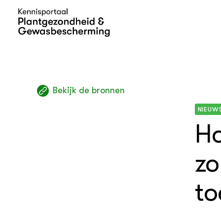
Bekijk de bronnen
THEMA'S
NIEUW
Page overview 1
Ho
zo
to