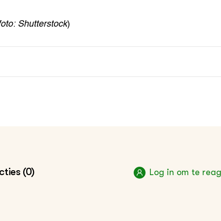
foto: Shutterstock
)
ties (0)
Log in om te rea