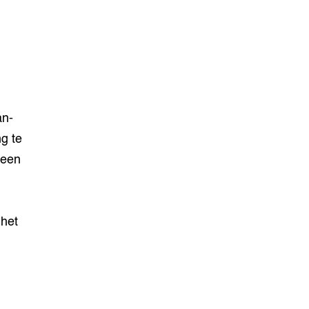
an-
ng te
 een
 het