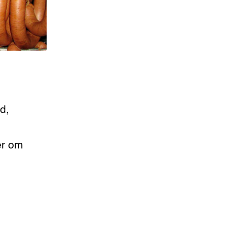
d,
er om