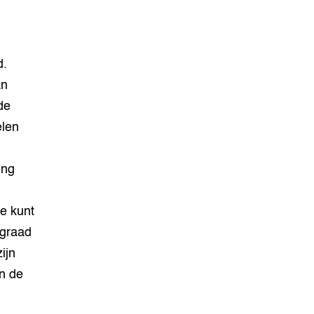
d.
an
de
elen
ing
e kunt
rgraad
ijn
n de