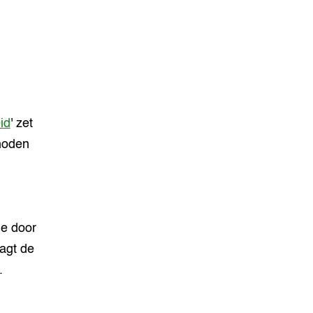
id
' zet
hoden
ie door
agt de
.