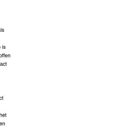
ls
 is
offen
ract
ct
het
len