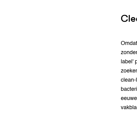
Cle
Omdat 
zonder
label' 
zoeken
clean-
bacteri
eeuwen
vakbla