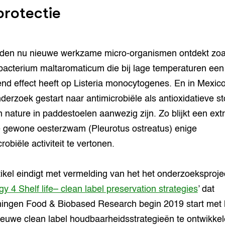
protectie
den nu nieuwe werkzame micro-organismen ontdekt zoa
acterium maltaromaticum die bij lage temperaturen een
d effect heeft op Listeria monocytogenes. En in Mexico
derzoek gestart naar antimicrobiële als antioxidatieve st
n nature in paddestoelen aanwezig zijn. Zo blijkt een ext
 gewone oesterzwam (Pleurotus ostreatus) enige
robiële activiteit te vertonen.
tikel eindigt met vermelding van het het onderzoeksproje
y 4 Shelf life– clean label preservation strategies
’ dat
ngen Food & Biobased Research begin 2019 start met 
ieuwe clean label houdbaarheidsstrategieën te ontwikke