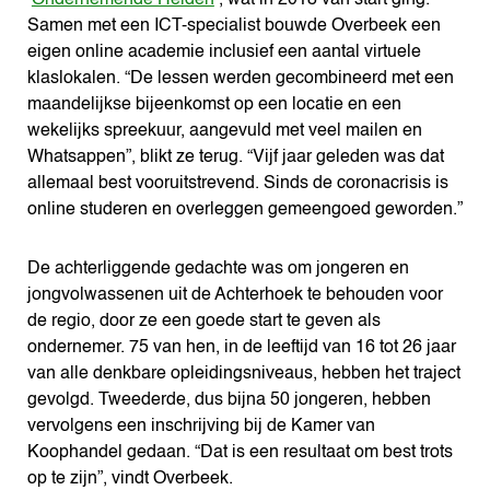
‘
Ondernemende Helden
’, wat in 2018 van start ging.
Samen met een ICT-specialist bouwde Overbeek een
eigen online academie inclusief een aantal virtuele
klaslokalen. “De lessen werden gecombineerd met een
maandelijkse bijeenkomst op een locatie en een
wekelijks spreekuur, aangevuld met veel mailen en
Whatsappen”, blikt ze terug. “Vijf jaar geleden was dat
allemaal best vooruitstrevend. Sinds de coronacrisis is
online studeren en overleggen gemeengoed geworden.”
De achterliggende gedachte was om jongeren en
jongvolwassenen uit de Achterhoek te behouden voor
de regio, door ze een goede start te geven als
ondernemer. 75 van hen, in de leeftijd van 16 tot 26 jaar
van alle denkbare opleidingsniveaus, hebben het traject
gevolgd. Tweederde, dus bijna 50 jongeren, hebben
vervolgens een inschrijving bij de Kamer van
Koophandel gedaan. “Dat is een resultaat om best trots
op te zijn”, vindt Overbeek.