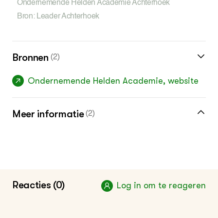
Ondernemende Helden Academie Achterhoek
Bron: Leader Achterhoek
Bronnen
(2)
Ondernemende Helden Academie, website
Meer informatie
(2)
Meer over ondernemen vind je in de
kennisbank
Klik hier voor het dossier Boeren met
Reacties (0)
Log in om te reageren
toekomst in de regio