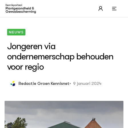
NIEUWS
Jongeren via
ondernemerschap behouden
THEMA'S
voor regio
Page overview 1
9 januari 2024
Redactie Groen Kennisnet
ACTUEEL
Nieuws
Dossiers
Agenda