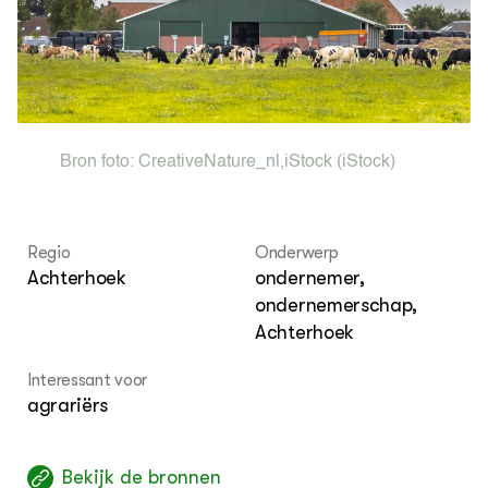
OVER
Over dit portaal
Bron foto:
CreativeNature_nl
,
iStock
(iStock)
Regio
Onderwerp
Achterhoek
ondernemer,
ondernemerschap,
Achterhoek
Interessant voor
agrariërs
Bekijk de bronnen